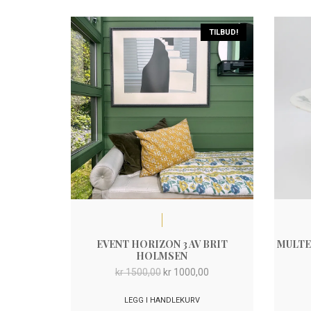
TILBUD!
EVENT HORIZON 3 AV BRIT
MULTE
HOLMSEN
Opprinnelig
Nåværende
kr
1500,00
kr
1000,00
pris
pris
var:
er:
LEGG I HANDLEKURV