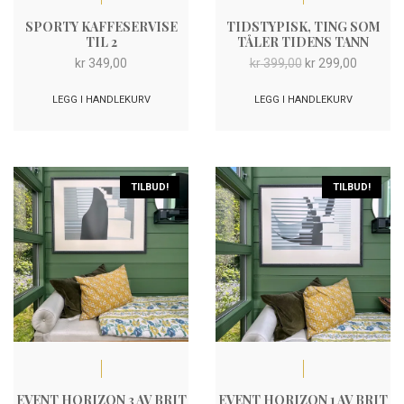
SPORTY KAFFESERVISE
TIDSTYPISK, TING SOM
TIL 2
TÅLER TIDENS TANN
Opprinnelig
Nåvære
kr
349,00
kr
399,00
kr
299,00
pris
pris
var:
er:
LEGG I HANDLEKURV
LEGG I HANDLEKURV
kr 399,00.
kr 299,0
TILBUD!
TILBUD!
EVENT HORIZON 3 AV BRIT
EVENT HORIZON 1 AV BRIT