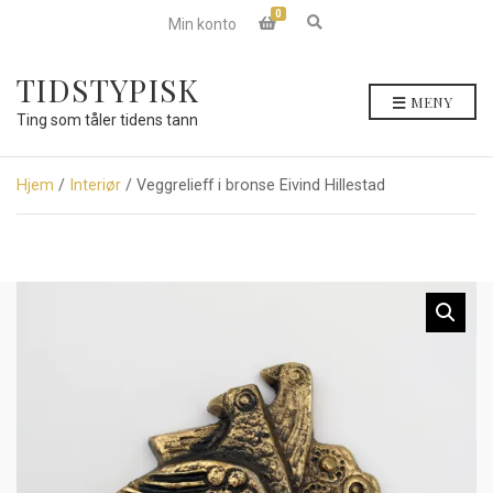
0
E
Min konto
x
p
a
TIDSTYPISK
n
MENY
d
Ting som tåler tidens tann
s
e
a
r
Hjem
/
Interiør
/ Veggrelieff i bronse Eivind Hillestad
c
h
f
o
r
m