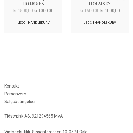
HOLMSEN
HOLMSEN
Opprinnelig
Nåværende
Opprinnelig
Nåvær
kr
1500,00
kr
1000,00
kr
1500,00
kr
1000,00
pris
pris
pris
pris
var:
er:
var:
er:
LEGG I HANDLEKURV
LEGG I HANDLEKURV
kr 1500,00.
kr 1000,00.
kr 1500,00.
kr 1000
Kontakt
Personvern
Salgsbetingelser
Tidstypisk AS, 921294565 MVA
Vintagebutikk: Sinsenterassen 10, 0574 Oslo