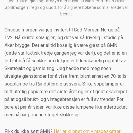
Jeg trasket glad og fornøyd ned til Norli i Oslo sentrum en iskald
aprilmorgen i regn og sludd, for å signere bøkene som allerede var
bestilt.
Onsdag morgen var jeg invitert til God Morgen Norge på
TV2. Nå skinte sola igjen, og det var så trivelig i studio på
Aker brygge. Det er alltid koselig å være gjest på GMN
(dette var faktisk tredje gangen jeg var der!), og det er jo en
lett jobb å få snakke om det jeg er lidenskapelig opptatt av:
Skattejakt og gamle ting! Jeg hadde med meg noen
utvalgte gjenstander for å vise frem, blant annet en 70-talls
sopplampe fra Randsfjord glassverk. Slike sopplamper er
blitt utrolig populære det siste året og er et godt eksempel
på at også brukt- og vintagebransjen er full av trender. For
bare et par år siden var ikke disse lampene like ettertraktet,
men nå har prisene steget skikkelig!
Fikk du ikke sett GMN?
Her er klippet om vintageskatter
.