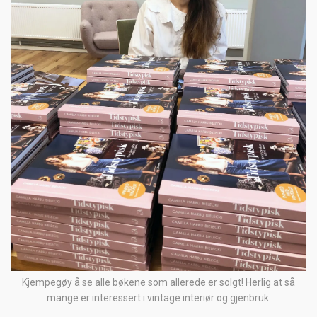
Kjempegøy å se alle bøkene som allerede er solgt! Herlig at så
mange er interessert i vintage interiør og gjenbruk.