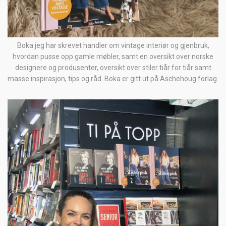
Boka jeg har skrevet handler om vintage interiør og gjenbruk,
hvordan pusse opp gamle møbler, samt en oversikt over norske
designere og produsenter, oversikt over stiler tiår for tiår samt
masse inspirasjon, tips og råd. Boka er gitt ut på Aschehoug forlag.