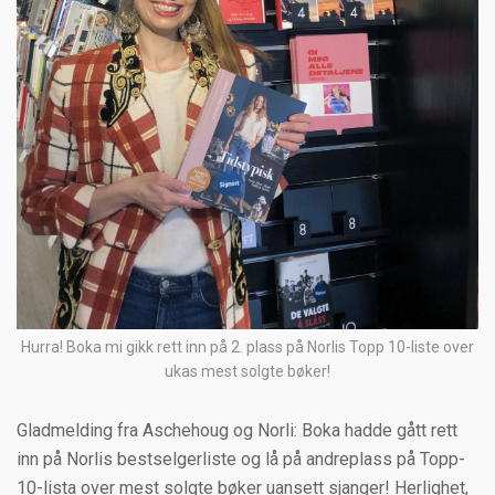
Hurra! Boka mi gikk rett inn på 2. plass på Norlis Topp 10-liste over
ukas mest solgte bøker!
Gladmelding fra Aschehoug og Norli: Boka hadde gått rett
inn på Norlis bestselgerliste og lå på andreplass på Topp-
10-lista over mest solgte bøker uansett sjanger! Herlighet,