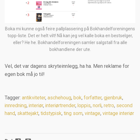
Boka mi kunne også feire pallplassering på Bokhandelforeningens
topp-liste. Det er helt vilt! Nå kan jeg vel kalle boka en bestselger,
eller? He he. Bokhandelforeningen samler salgstall fra alle
bokhandlene der ute.
Vel, det var dagens skryteinnlegg, ha ha. Men reklame for
egen bok må jo til!
Tagger:
antikviteter
,
aschehoug
,
bok
,
forfatter
,
gjenbruk
,
innredning
,
interiør
,
interiørtrender
,
loppis
,
norli
,
retro
,
second
hand
,
skattejakt
,
tidstypisk
,
ting som
,
vintage
,
vintage interiør